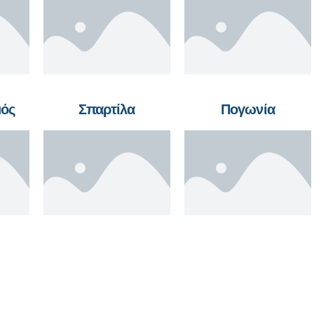
μός
Σπαρτίλα
Πογωνία