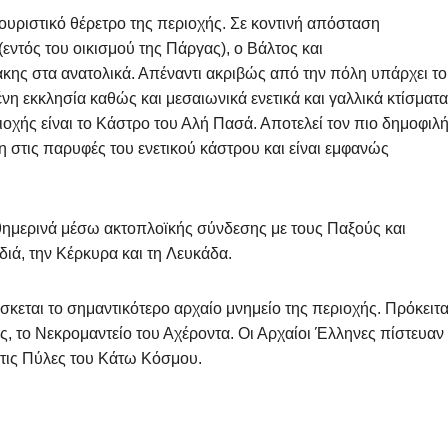
υριστικό θέρετρο της περιοχής. Σε κοντινή απόσταση
εντός του οικισμού της Πάργας), ο Βάλτος και
ννάκης στα ανατολικά. Απέναντι ακριβώς από την πόλη υπάρχει το
νη εκκλησία καθώς και μεσαιωνικά ενετικά και γαλλικά κτίσματα
ιοχής είναι το Κάστρο του Αλή Πασά. Αποτελεί τον πιο δημοφιλ
η στις παρυφές του ενετικού κάστρου και είναι εμφανώς
.
θημερινά μέσω ακτοπλοϊκής σύνδεσης με τους Παξούς και
διά, την Κέρκυρα και τη Λευκάδα.
κεται το σημαντικότερο αρχαίο μνημείο της περιοχής. Πρόκειτα
ς, το Νεκρομαντείο του Αχέροντα. Οι Αρχαίοι Έλληνες πίστευαν
 τις Πύλες του Κάτω Κόσμου.