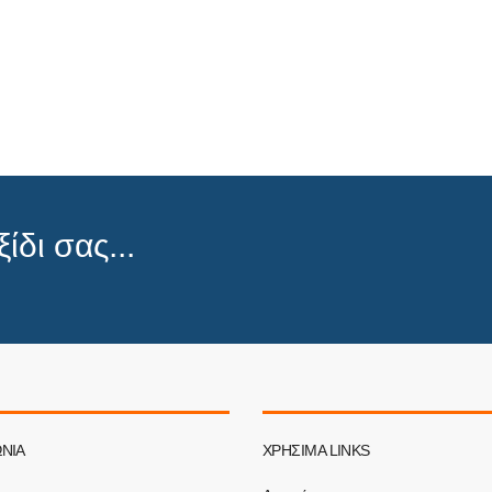
ίδι σας...
ΝΊΑ
ΧΡΉΣΙΜΑ LINKS