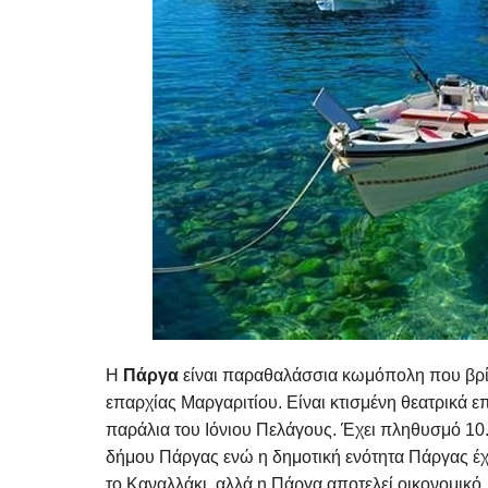
Η
Πάργα
είναι παραθαλάσσια κωμόπολη που βρίσ
επαρχίας Μαργαριτίου. Είναι κτισμένη θεατρικά ε
παράλια του Ιόνιου Πελάγους. Έχει πληθυσμό 1
δήμου Πάργας ενώ η δημοτική ενότητα Πάργας έχε
το Καναλλάκι, αλλά η Πάργα αποτελεί οικονομικό, 