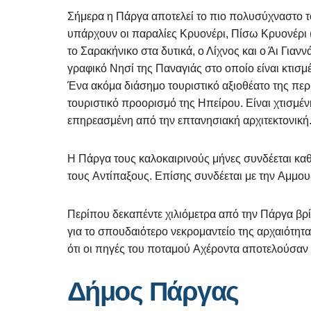
Σήμερα η Πάργα αποτελεί το πιο πολυσύχναστο το
υπάρχουν οι παραλίες Κρυονέρι, Πίσω Κρυονέρι (
το Σαρακήνικο στα δυτικά, ο Λίχνος και ο Άι Για
γραφικό Νησί της Παναγιάς στο οποίο είναι κτισμέ
Ένα ακόμα διάσημο τουριστικό αξιοθέατο της περ
τουριστικό προορισμό της Ηπείρου. Είναι χτισμέν
επηρεασμένη από την επτανησιακή αρχιτεκτονική
Η Πάργα τους καλοκαιρινούς μήνες συνδέεται κα
τους Αντίπαξους. Επίσης συνδέεται με την Αμμου
Περίπου δεκαπέντε χιλιόμετρα από την Πάργα βρίσ
για το σπουδαιότερο νεκρομαντείο της αρχαιότητα
ότι οι πηγές του ποταμού Αχέροντα αποτελούσαν
Δήμος Πάργας