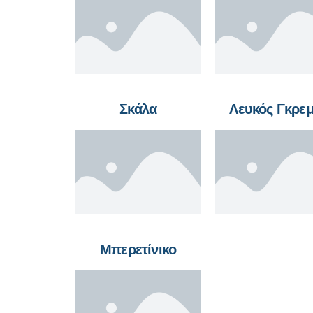
Σκάλα
Λευκός Γκρε
Μπερετίνικο